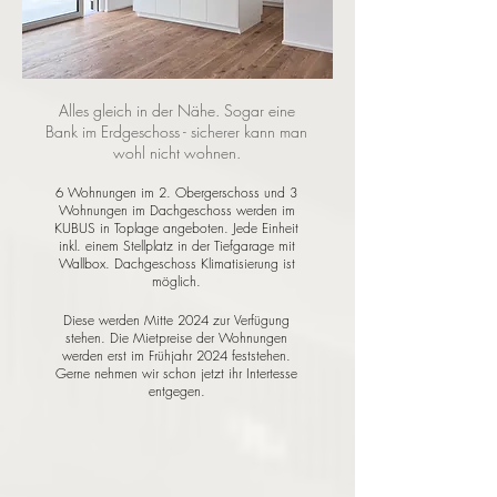
Alles gleich in der Nähe.
Sogar eine
Bank im Erdgeschoss - sicherer kann man
wohl nicht wohnen.
6 Wohnungen im 2. Obergerschoss und
3
Wohnungen im Dachgeschoss werden im
KUBUS in Toplage an
geboten.
Jede Einheit
inkl. einem Stellplatz in
der Tiefgarage mit
Wallbox
. Dachgeschoss Klim
atisierung ist
möglich.
Diese werden Mitte 2024 zu
r Verfügung
stehen. Die Mietpreise der Wohnungen
werden erst im Frühjahr 2024 feststehen.
Gerne nehmen wir schon jetzt ihr Intertesse
entgegen.