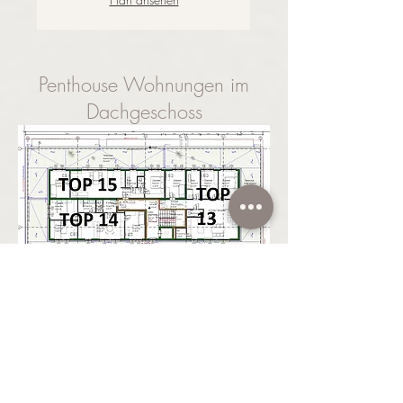
Penthouse Wohnungen im
Dachgeschoss
TOP 13
98,2 m²
117 m² Terrasse
3 Zimmer
Wohnküche,