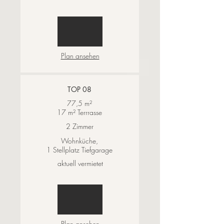
Plan ansehen
TOP 08
77,5 m²
17 m² Terrrasse
2 Zimmer
Wohnküche,
1 Stellplatz Tiefgarage
aktuell vermietet
Plan ansehen