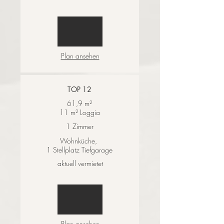
Plan ansehen
TOP 12
61,9 m²
11 m² Loggia
1 Zimmer
Wohnküche,
1 Stellplatz Tiefgarage
aktuell vermietet
Plan ansehen